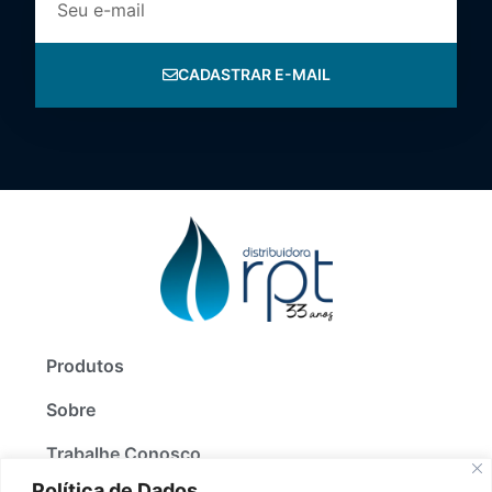
CADASTRAR E-MAIL
Produtos
Sobre
Trabalhe Conosco
Política de Dados